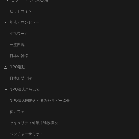
ビットコインでの決済
ビットコイン
和魂カウンセラー
和魂ワーク
一霊四魂
日本の神様
NPO活動
日本お助け隊
NPO法人こらぼる
NPO法人国際きぐるみセラピー協会
禊カフェ
セキュリティ対策推進協議会
ベンチャーサミット