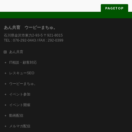
PAGETOP
あん共育 ウーピーまちゅ。
石川県金沢市東力2-93-5 〒921-8015
TEL : 076-292-0443 / FAX : 292-0399
あん共育
IT相談・顧客対応
レスキューSEO
ウーピーまちゅ。
イベント参加
イベント開催
動画配信
メルマガ配信