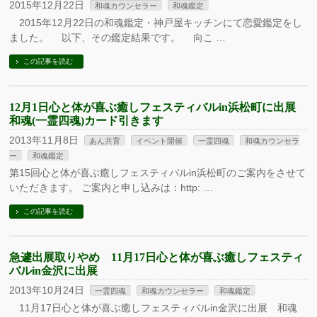
2015年12月22日
和魂カウンセラー
和魂鑑定
2015年12月22日の和魂鑑定・神戸屋キッチンにて恋愛鑑定をし
ました。 以下、その鑑定結果です。 向こ …
この記事を読む
12月1日心と体が喜ぶ癒しフェスティバルin浜松町に出展
和魂(一霊四魂)カード引きます
2013年11月8日
あん共育
イベント開催
一霊四魂
和魂カウンセラ
ー
和魂鑑定
第15回心と体が喜ぶ癒しフェスティバルin浜松町のご案内をさせて
いただきます。 ご案内と申し込みは：http: …
この記事を読む
急遽出展取りやめ 11月17日心と体が喜ぶ癒しフェスティ
バルin金沢に出展
2013年10月24日
一霊四魂
和魂カウンセラー
和魂鑑定
11月17日心と体が喜ぶ癒しフェスティバルin金沢に出展 和魂