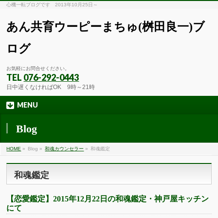
心機一転ブログです 2013年10月25日～
あん共育ウーピーまちゅ(桝田良一)ブ
ログ
お気軽にお問合せください。
TEL
076-292-0443
日中遅くなければOK 9時～21時
MENU
Blog
HOME
»
Blog »
和魂カウンセラー
»
和魂鑑定
和魂鑑定
【恋愛鑑定】2015年12月22日の和魂鑑定・神戸屋キッチン
にて