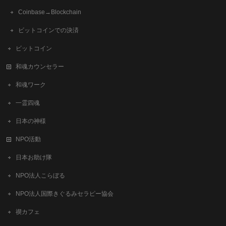
Coinbase→Blockchain
ビットコインでの決済
ビットコイン
和魂カウンセラー
和魂ワーク
一霊四魂
日本の神様
NPO活動
日本お助け隊
NPO法人こらぼる
NPO法人国際きぐるみセラピー協会
禊カフェ