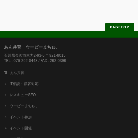
PAGETOP
あん共育 ウーピーまちゅ。
石川県金沢市東力2-93-5 〒921-8015
TEL : 076-292-0443 / FAX : 292-0399
あん共育
IT相談・顧客対応
レスキューSEO
ウーピーまちゅ。
イベント参加
イベント開催