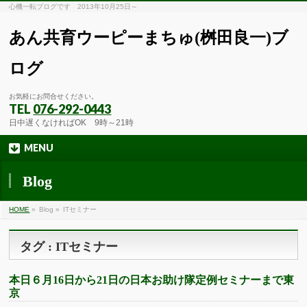
心機一転ブログです 2013年10月25日～
あん共育ウーピーまちゅ(桝田良一)ブ
ログ
お気軽にお問合せください。
TEL
076-292-0443
日中遅くなければOK 9時～21時
MENU
Blog
HOME
»
Blog »
ITセミナー
タグ : ITセミナー
本日６月16日から21日の日本お助け隊定例セミナーまで東
京