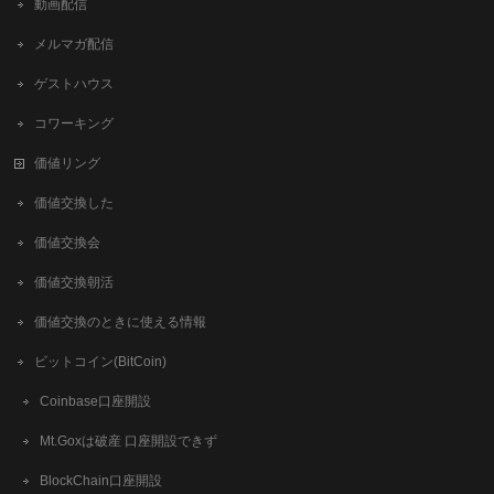
動画配信
メルマガ配信
ゲストハウス
コワーキング
価値リング
価値交換した
価値交換会
価値交換朝活
価値交換のときに使える情報
ビットコイン(BitCoin)
Coinbase口座開設
Mt.Goxは破産 口座開設できず
BlockChain口座開設