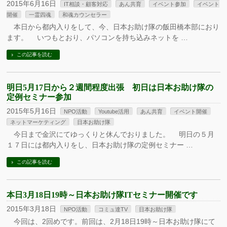
2015年6月16日
IT相談・顧客対応
あん共育
イベント参加
イベント
開催
一霊四魂
和魂カウンセラー
本日から都内入りをして、今、日本お助け隊の飯田橋本部におり
ます。 いつもとおり、パソコンを持ち込みネットを …
この記事を読む
明日5月17日から２週間程度出張 初日は日本お助け隊の
定例セミナー参加
2015年5月16日
NPO活動
Youtube活用
あん共育
イベント開催
ネットマーケティング
日本お助け隊
今日まで金沢にてゆっくりと休んでおりました。 明日の５月
１７日には都内入りをし、日本お助け隊の定例セミナー …
この記事を読む
本日3月18日19時～日本お助け隊ITセミナー開催です
2015年3月18日
NPO活動
コミュ達TV
日本お助け隊
今回は、2回めです。前回は、2月18日19時～日本お助け隊にて