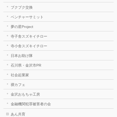
ブクブク交換
ベンチャーサミット
夢の星Project
寺子舎スズキイチロー
寺小舎スズキイチロー
日本お助け隊
石川県・金沢市PR
社会起業家
禊カフェ
金沢おもちゃ工房
金融機関犯罪被害者の会
あん共育