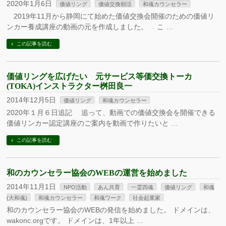
2020年1月6日
価値リング
価値交換朝活
和魂カウンセラー
2019年11月から静岡にて始めた価値交換会開催のための価値リ
ンカー養成講座の動画の元を作成しました。 こ …
この記事を読む
価値リングを広げたい 元サービス等価交換トーカ
(TOKA)インストラクター桝田良一
2014年12月5日
価値リング
和魂カウンセラー
2020年１月６日追記 追って、動画での価値交換会を開催できる
価値リンカー認定講座のご案内を動画で作りたいと …
この記事を読む
和のカウンセラー協会のWEBの運営を始めました
2014年11月1日
NPO活動
あん共育
一霊四魂
価値リング
和魂
(大和魂)
和魂カウンセラー
和魂ワーク
社会起業家
和のカウンセラー協会のWEBの発信を始めました。 ドメインは、
wakonc.orgです。 ドメインは、1年以上 …