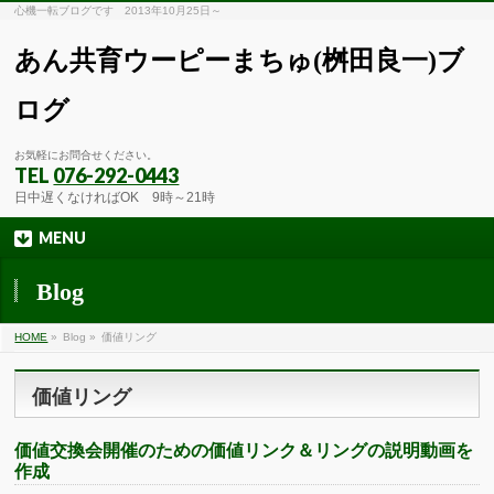
心機一転ブログです 2013年10月25日～
あん共育ウーピーまちゅ(桝田良一)ブ
ログ
お気軽にお問合せください。
TEL
076-292-0443
日中遅くなければOK 9時～21時
MENU
Blog
HOME
»
Blog »
価値リング
価値リング
価値交換会開催のための価値リンク＆リングの説明動画を
作成