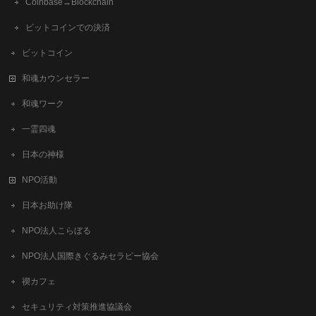
Coinbase→Blockchain
ビットコインでの決済
ビットコイン
和魂カウンセラー
和魂ワーク
一霊四魂
日本の神様
NPO活動
日本お助け隊
NPO法人こらぼる
NPO法人国際きぐるみセラピー協会
禊カフェ
セキュリティ対策推進協議会