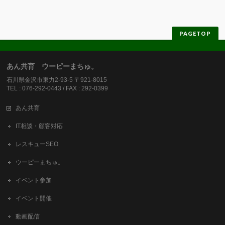
PAGETOP
あん共育 ウーピーまちゅ。
石川県金沢市東力2-93-5 〒921-8015
TEL : 076-292-0443 / FAX : 292-0399
あん共育
IT相談・顧客対応
レスキューSEO
ウーピーまちゅ。
イベント参加
イベント開催
動画配信