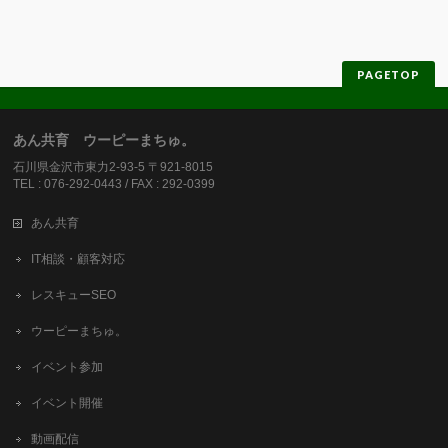
PAGETOP
あん共育 ウーピーまちゅ。
石川県金沢市東力2-93-5 〒921-8015
TEL : 076-292-0443 / FAX : 292-0399
あん共育
IT相談・顧客対応
レスキューSEO
ウーピーまちゅ。
イベント参加
イベント開催
動画配信