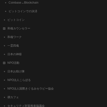
Coinbase→Blockchain
ビットコインでの決済
ビットコイン
和魂カウンセラー
和魂ワーク
一霊四魂
日本の神様
NPO活動
日本お助け隊
NPO法人こらぼる
NPO法人国際きぐるみセラピー協会
禊カフェ
セキュリティ対策推進協議会