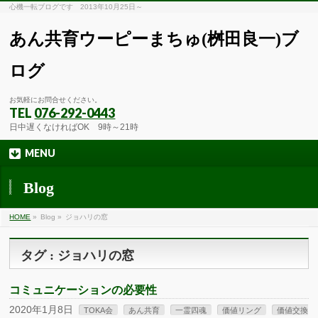
心機一転ブログです 2013年10月25日～
あん共育ウーピーまちゅ(桝田良一)ブ
ログ
お気軽にお問合せください。
TEL
076-292-0443
日中遅くなければOK 9時～21時
MENU
Blog
HOME
»
Blog »
ジョハリの窓
タグ : ジョハリの窓
コミュニケーションの必要性
2020年1月8日
TOKA会
あん共育
一霊四魂
価値リング
価値交換