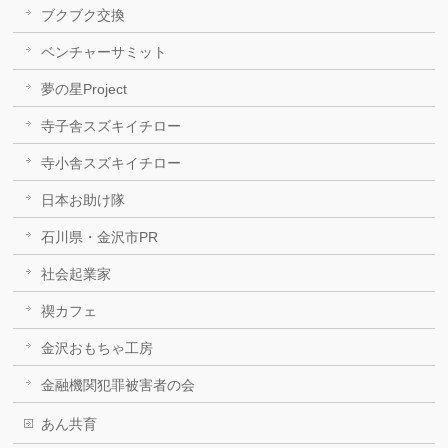
ブクブク交換
ベンチャーサミット
夢の星Project
寺子舎スズキイチロー
寺小舎スズキイチロー
日本お助け隊
石川県・金沢市PR
社会起業家
禊カフェ
金沢おもちゃ工房
金融機関犯罪被害者の会
あん共育